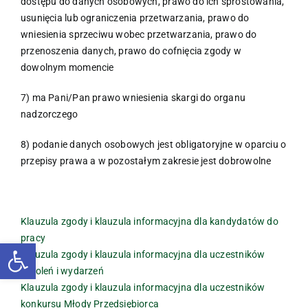
dostępu do danych osobowych, prawo do ich sprostowania,
usunięcia lub ograniczenia przetwarzania, prawo do
wniesienia sprzeciwu wobec przetwarzania, prawo do
przenoszenia danych, prawo do cofnięcia zgody w
dowolnym momencie
7) ma Pani/Pan prawo wniesienia skargi do organu
nadzorczego
8) podanie danych osobowych jest obligatoryjne w oparciu o
przepisy prawa a w pozostałym zakresie jest dobrowolne
Klauzula zgody i klauzula informacyjna dla kandydatów do
pracy
Otwórz pasek narzędzi
Klauzula zgody i klauzula informacyjna dla uczestników
szkoleń i wydarzeń
Klauzula zgody i klauzula informacyjna dla uczestników
konkursu Młody Przedsiębiorca