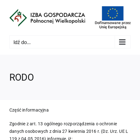
Przejdź
do
zawartości
Idź do...
RODO
Część informacyjna
Zgodnie z art. 13 ogólnego rozporządzenia o ochronie
danych osobowych z dnia 27 kwietnia 2016 r. (Dz. Urz. UE L
119 z 04.05.2016) informuję, iż: