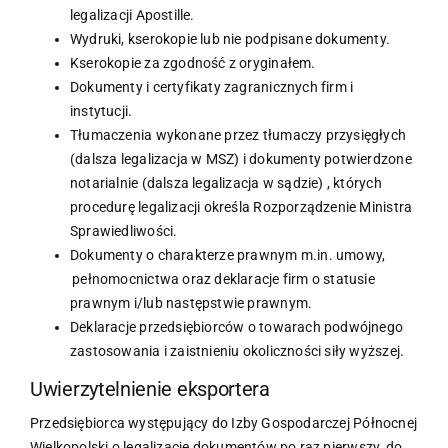
legalizacji Apostille.
Wydruki, kserokopie lub nie podpisane dokumenty.
Kserokopie za zgodność z oryginałem.
Dokumenty i certyfikaty zagranicznych firm i
instytucji.
Tłumaczenia wykonane przez tłumaczy przysięgłych
(dalsza legalizacja w MSZ) i dokumenty potwierdzone
notarialnie (dalsza legalizacja w sądzie) , których
procedurę legalizacji określa Rozporządzenie Ministra
Sprawiedliwości.
Dokumenty o charakterze prawnym m.in. umowy,
pełnomocnictwa oraz deklaracje firm o statusie
prawnym i/lub następstwie prawnym.
Deklaracje przedsiębiorców o towarach podwójnego
zastosowania i zaistnieniu okoliczności siły wyższej.
Uwierzytelnienie eksportera
Przedsiębiorca występujący do Izby Gospodarczej Północnej
Wielkopolski o legalizację dokumentów po raz pierwszy, do