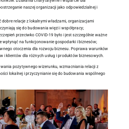
łonków. Działania charytatywne i wsparcie dla
trzeganie naszej organizacji jako odpowiedzialnej i
 dobre relacje z lokalnymi władzami, organizacjami
czyniają się do budowania więzi i współpracy;
czepień przeciwko COVID-19 było i jest szczególnie ważne
ie wpłynąć na funkcjonowanie gospodarki i biznesów;
ytywnego otoczenia dla rozwoju biznesu. Poprawa warunków
ów i klientów dla różnych usług i produktów biznesowych.
owania pozytywnego wizerunku, wzmacniania relacji z
ości lokalnej i przyczynianie się do budowania wspólnego