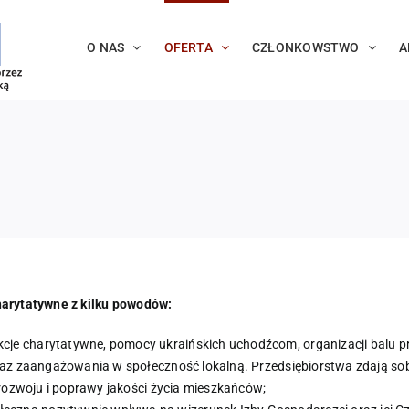
O NAS
OFERTA
CZŁONKOWSTWO
A
harytatywne z kilku powodów:
kcje charytatywne, pomocy ukraińskich uchodźcom, organizacji balu p
yraz zaangażowania w społeczność lokalną. Przedsiębiorstwa zdają so
o rozwoju i poprawy jakości życia mieszkańców;