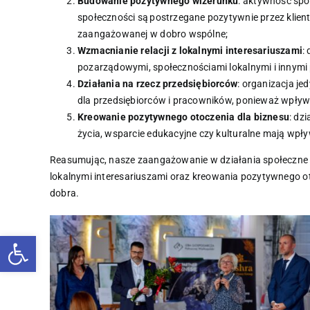
Budowanie pozytywnego wizerunku
: aktywność spo
społeczności są postrzegane pozytywnie przez klien
zaangażowanej w dobro wspólne;
Wzmacnianie relacji z lokalnymi interesariuszami
:
pozarządowymi, społecznościami lokalnymi i innymi 
Działania na rzecz przedsiębiorców
: organizacja j
dla przedsiębiorców i pracowników, ponieważ wpływa
Kreowanie pozytywnego otoczenia dla biznesu
: dz
życia, wsparcie edukacyjne czy kulturalne mają wpły
Reasumując, nasze zaangażowanie w działania społeczne i
lokalnymi interesariuszami oraz kreowania pozytywnego ot
dobra.
Otwórz pasek narzędzi