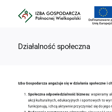
Przejdź
do
zawartości
Działalność społeczna
Izba Gospodarcza angażuje się w działania społeczne i c
Społeczna odpowiedzialność biznesu
: wspieramy a
akcji kulturalnych, edukacyjnych i sportowych to w
funkcjonują, i chcą aktywnie przyczyniać się do jeg