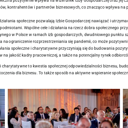
łeczna pozytywnie wpływa na wizerunek Izby Gospodarczej oraz jej Cz
tów, kontrahentów i partnerów biznesowych, co znacząco wpływa na pos
 działania społeczne pozwalają Izbie Gospodarczej nawiązać i utrzymać
podmiotami. Wspólne cele i działania na rzecz dobra społecznego przy
edynego w Polsce w ramach izb gospodarczych, dwudniowego punktu sz
 na ograniczenie rozprzestrzeniania się pandemii, co może pozytywn
iałania społeczne i charytatywne przyczyniają się do budowania poz
w na jakość kadry pracowniczej, a także na potencjalny rynek odbiorc
 charytatywne to kwestia społecznej odpowiedzialności biznesu, bud
oczenia dla biznesu. To także sposób na aktywne wspieranie społeczn