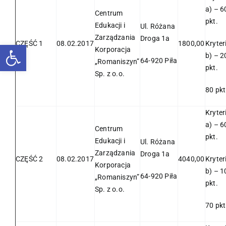
a) – 6
Centrum
pkt.
Edukacji i
Ul. Różana
Zarządzania
Droga 1a
CZĘŚĆ 1
08.02.2017
1800,00
Kryte
Otwórz pasek narzędzi
Korporacja
b) – 2
64-920 Piła
„Romaniszyn”
pkt.
Sp. z o.o.
80 pkt
Kryte
a) – 6
Centrum
pkt.
Edukacji i
Ul. Różana
Zarządzania
Droga 1a
CZĘŚĆ 2
08.02.2017
4040,00
Kryte
Korporacja
b) – 1
64-920 Piła
„Romaniszyn”
pkt.
Sp. z o.o.
70 pkt