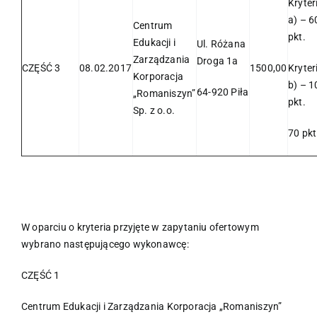
Kryte
a) – 6
Centrum
pkt.
Edukacji i
Ul. Różana
Zarządzania
Droga 1a
CZĘŚĆ 3
08.02.2017
1500,00
Kryte
Korporacja
b) – 1
64-920 Piła
„Romaniszyn”
pkt.
Sp. z o.o.
70 pkt
W oparciu o kryteria przyjęte w zapytaniu ofertowym
wybrano następującego wykonawcę:
CZĘŚĆ 1
Centrum Edukacji i Zarządzania Korporacja „Romaniszyn”