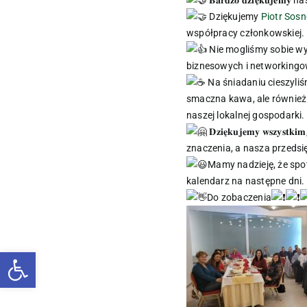
𝐁𝐚𝐫𝐝𝐳𝐨 𝐝𝐳𝐢𝐞̨𝐤
Dziękujemy
Piotr Sos
współpracy członkowskiej.
Nie mogliśmy sobie wyob
biznesowych i networkingowy
Na śniadaniu cieszyli
smaczna kawa, ale również 𝐩𝐫𝐳𝐲𝐤ł
naszej lokalnej gospodarki.
𝐃𝐳𝐢𝐞̨𝐤𝐮𝐣𝐞𝐦𝐲 𝐰𝐬
znaczenia, a nasza przedsię
Mamy nadzieję, że spo
kalendarz na następne dni.
Do zobaczenia
Otwórz pasek narzędzi