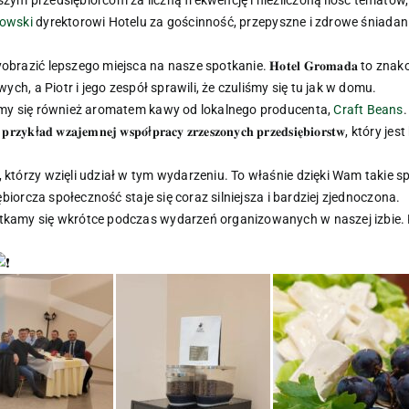
𝐣𝐞𝐦𝐲 naszym przedsiębiorcom za liczną frekwencję i niezliczoną ilość tema
nowski
dyrektorowi Hotelu za gościnność, przepyszne i zdrowe śniadanie oraz 𝐢𝐧𝐬
razić lepszego miejsca na nasze spotkanie. 𝐇𝐨𝐭𝐞𝐥 𝐆𝐫𝐨𝐦𝐚𝐝𝐚 to zn
ch, a Piotr i jego zespół sprawili, że czuliśmy się tu jak w domu.
śmy się również aromatem kawy od lokalnego producenta,
Craft Beans
𝐝 𝐰𝐳𝐚𝐣𝐞𝐦𝐧𝐞𝐣 𝐰𝐬𝐩𝐨́ł𝐩𝐫𝐚𝐜𝐲 𝐳𝐫𝐳𝐞𝐬𝐳𝐨𝐧𝐲𝐜𝐡 𝐩𝐫𝐳𝐞𝐝𝐬𝐢𝐞̨𝐛𝐢𝐨𝐫𝐬𝐭𝐰
𝐳𝐲𝐬𝐭𝐤𝐢𝐦, którzy wzięli udział w tym wydarzeniu. To właśnie dzięki Wam taki
biorcza społeczność staje się coraz silniejsza i bardziej zjednoczona.
tkamy się wkrótce podczas wydarzeń organizowanych w naszej izbie.