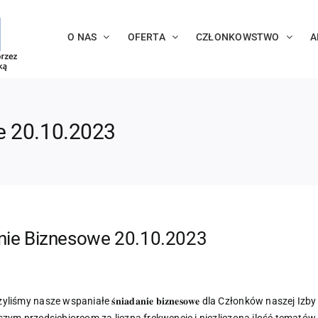
O NAS
OFERTA
CZŁONKOWSTWO
A
e 20.10.2023
nie Biznesowe 20.10.2023
y nasze wspaniałe 𝐬́𝐧𝐢𝐚𝐝𝐚𝐧𝐢𝐞 𝐛𝐢𝐳𝐧𝐞𝐬𝐨𝐰𝐞 dla Członków naszej Izb