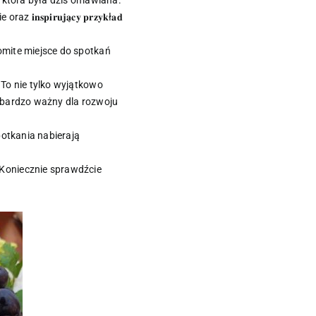
tów, która była dziś omawiana.
𝐩𝐢𝐫𝐮𝐣𝐚̨𝐜𝐲 𝐩𝐫𝐳𝐲𝐤ł𝐚𝐝
akomite miejsce do spotkań
. To nie tylko wyjątkowo
, który jest bardzo ważny dla rozwoju
e spotkania nabierają
 Koniecznie sprawdźcie