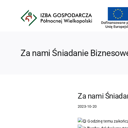
Przejdź
do
zawartości
Za nami Śniadanie Biznesow
Za nami Śniada
2023-10-20
Godzinę temu zakończyliśm