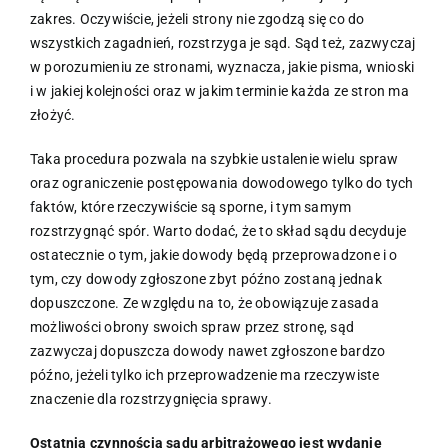
zakres. Oczywiście, jeżeli strony nie zgodzą się co do
wszystkich zagadnień, rozstrzyga je sąd. Sąd też, zazwyczaj
w porozumieniu ze stronami, wyznacza, jakie pisma, wnioski
i w jakiej kolejności oraz w jakim terminie każda ze stron ma
złożyć.
Taka procedura pozwala na szybkie ustalenie wielu spraw
oraz ograniczenie postępowania dowodowego tylko do tych
faktów, które rzeczywiście są sporne, i tym samym
rozstrzygnąć spór. Warto dodać, że to skład sądu decyduje
ostatecznie o tym, jakie dowody będą przeprowadzone i o
tym, czy dowody zgłoszone zbyt późno zostaną jednak
dopuszczone. Ze względu na to, że obowiązuje zasada
możliwości obrony swoich spraw przez stronę, sąd
zazwyczaj dopuszcza dowody nawet zgłoszone bardzo
późno, jeżeli tylko ich przeprowadzenie ma rzeczywiste
znaczenie dla rozstrzygnięcia sprawy.
Ostatnią czynnością sądu arbitrażowego jest wydanie