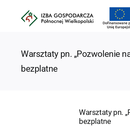
Przejdź
do
zawartości
Warsztaty pn. „Pozwolenie na
bezplatne
Warsztaty pn. „
bezplatne