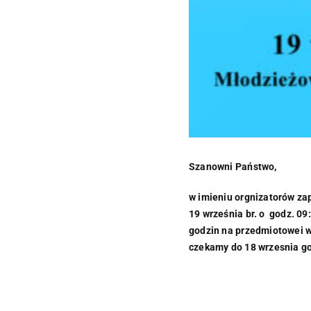
Szanowni Państwo,
w imieniu orgnizatorów za
19 września br. o godz. 09
godzin na przedmiotowei w
czekamy do 18 wrzesnia god