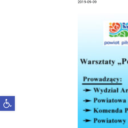
2019-09-09
Pokaż
większy
obrazek
Otwórz pasek narzędzi