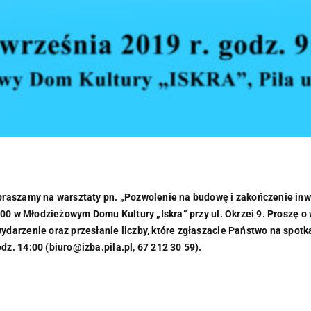
praszamy na warsztaty pn. „Pozwolenie na budowę i zakończenie inwe
:00 w Młodzieżowym Domu Kultury „Iskra” przy ul. Okrzei 9. Proszę 
ydarzenie oraz przesłanie liczby, które zgłaszacie Państwo na spot
z. 14:00 (biuro@izba.pila.pl, 67 212 30 59).