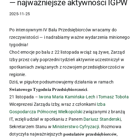
— najważniejsze aktywności IGPW
2025-11-25
Po intensywnym IV Balu Przedsiębiorców wracamy do
rzeczywistości — i nadrabiamy ważne wydarzenia minionego
tygodnia!
Choć emocje po balu z 22 listopada wciąż są żywe, Zarząd
Izby przez cały poprzedni tydzień aktywnie uczestniczył w
spotkaniach związanych z rozwojem przedsiębiorczości w
regionie.
Dziś, w pigułce podsumowujemy działania w ramach
𝐒́𝐰𝐢𝐚𝐭𝐨𝐰𝐞𝐠𝐨 𝐓𝐲𝐠𝐨𝐝𝐧𝐢𝐚 𝐏𝐫𝐳𝐞𝐝𝐬𝐢𝐞̨𝐛𝐢𝐨𝐫𝐜𝐳𝐨𝐬́𝐜𝐢.
21 listopada –
Iwona Maria Kamińska-Lech
i
Tomasz Toboła
Wiceprezesi Zarządu Izby, wraz z członkami
Izba
Gospodarcza Północnej Wielkopolski
związanymi z branżą
IT, wzięli udział w spotkaniu z Panem
Dariusz Standerski
,
Sekretarzem Stanu w
Ministerstwo Cyfryzacji
. Rozmowa
dotyczyła najważniejszych 𝐩𝐨𝐬𝐭𝐮𝐥𝐚𝐭𝐨́𝐰 𝐩𝐫𝐳𝐞𝐝𝐬𝐢𝐞̨𝐛𝐢𝐨𝐫𝐜𝐨́𝐰,