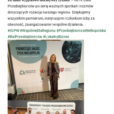
Przedsiębiorców po serię ważnych spotkań i rozmów
dotyczących rozwoju naszego regionu. Dziękujemy
wszystkim partnerom, instytucjom i członkom Izby za
obecność, zaangażowanie i wspólne działania.
#IGPW
#WspólnieDlaRegionu
#PrzedsiębiorczaWielkopolska
#BalPrzedsiębiorców
#LokalnyBiznes