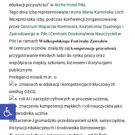
edukacji przyszłości” w
Arche Hotel Piła
.
Tego dnia Izbę reprezentowała
Iwona Maria Kamińska-Lech
Wiceprezeska Izby, podczas konferencji zorganizowanej
przez
Centrum Wsparcia Rzemiosła, Kształcenia Dualnego i
Zawodowego w Pile
i
Centrum Doskonalenia Nauczycieli w
Pile
i w ramach 𝐖𝐢𝐞𝐥𝐤𝐨𝐩𝐨𝐥𝐬𝐤𝐢𝐞𝐠𝐨 𝐅𝐞𝐬𝐭𝐢𝐰𝐚𝐥𝐮 𝐙𝐚𝐰𝐨𝐝𝐨́𝐰.
W centrum rozmów znalazły się 𝐤𝐨𝐦𝐩𝐞𝐭𝐞𝐧𝐜𝐣𝐞 𝐩𝐫𝐳𝐲𝐬𝐳ł𝐨𝐬́𝐜𝐢,
przygotowanie młodych ludzi do rynku pracy oraz
współpraca między szkołami, biznesem i instytucjami
publicznymi.
Prelegenci mówili m.in. o:
zmianach w edukacji i kompetencjach kluczowych
według OECD,
roli AI i narzędzi cyfrowych w procesie uczenia,
Otwórz pasek narzędzi
znaczeniu kompetencji miękkich i roli nauczyciela jako
przewodnika ucznia.
Wydarzenie zgromadziło przedstawicieli szkół, samorządów,
instytucji edukacyjnych i środowiska biznesowego.
𝐙𝐚 𝐧𝐚𝐦𝐢 𝐰𝐲𝐣𝐚̨𝐭𝐤𝐨𝐰𝐨 𝐢𝐧𝐭𝐞𝐧𝐬𝐲𝐰𝐧𝐲 𝐭𝐲𝐝𝐳𝐢𝐞𝐧́ — od IV Balu