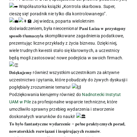
Współautorka książki „Kontrola skarbowa. Super,
cieszę się! poradnik nie tylko dla kontrolowanego”.
Jej wiedza, poparta wieloletnim
doświadczeniem, była nieoceniona! 𝐏𝐚𝐧𝐢 𝐋𝐮𝐢𝐳𝐚 𝐰 𝐩𝐫𝐳𝐲𝐬𝐭𝐞̨𝐩𝐧𝐲
𝐬𝐩𝐨𝐬𝐨́𝐛 𝐭ł𝐮𝐦𝐚𝐜𝐳𝐲ł𝐚 skomplikowane zagadnienia podatkowe,
prezentując liczne przykłady z życia biznesu. Dzięki niej,
wiele trudnych kwestii stało się klarownych, a uczestnicy
będą mogli zastosować nowe podejścia w swoich firmach.
𝐃𝐳𝐢𝐞̨𝐤𝐮𝐣𝐞𝐦𝐲 również wszystkim uczestnikom za aktywne
uczestnictwo i pytania, które pobudzały do żywych dyskusji i
pogłębiały zrozumienie tematu!
Podziękowania kierujemy również do
Nadnotecki Instytut
UAM w Pile
za profesjonalne wsparcie techniczne, które
umożliwiło sprawny przebieg wydarzenia i stworzenie
doskonałych warunków do nauki!
𝐓𝐨 𝐛𝐲ł𝐨 𝐟𝐚𝐧𝐭𝐚𝐬𝐭𝐲𝐜𝐳𝐧𝐞 𝐰𝐲𝐝𝐚𝐫𝐳𝐞𝐧𝐢𝐞 – 𝐩𝐞ł𝐧𝐞 𝐩𝐫𝐚𝐤𝐭𝐲𝐜𝐳𝐧𝐲𝐜𝐡 𝐩𝐨𝐫𝐚𝐝,
𝐧𝐨𝐰𝐚𝐭𝐨𝐫𝐬𝐤𝐢𝐜𝐡 𝐫𝐨𝐳𝐰𝐢𝐚̨𝐳𝐚𝐧́ 𝐢 𝐢𝐧𝐬𝐩𝐢𝐫𝐮𝐣𝐚̨𝐜𝐲𝐜𝐡 𝐫𝐨𝐳𝐦𝐨́𝐰.