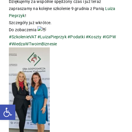
Dziękujemy za wspólnie spędzony czas i już teraz
zapraszamy na kolejne szkolenie 9 grudnia z Panią
Luiza
Pieprzyk
!
Szczegóły już wkrótce.
Do zobaczenia
#SzkolenieVAT
#LuizaPieprzyk
#Podatki
#Koszty
#IGPW
#WiedzaWTwoimBiznesie
Otwórz pasek narzędzi