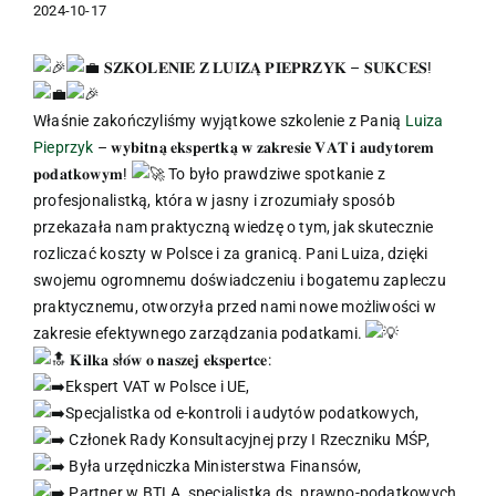
2024-10-17
𝐒𝐙𝐊𝐎𝐋𝐄𝐍𝐈𝐄 𝐙 𝐋𝐔𝐈𝐙𝐀̨ 𝐏𝐈𝐄𝐏𝐑𝐙𝐘𝐊 – 𝐒𝐔𝐊𝐂𝐄𝐒!
Właśnie zakończyliśmy wyjątkowe szkolenie z Panią
Luiza
Pieprzyk
– 𝐰𝐲𝐛𝐢𝐭𝐧𝐚̨ 𝐞𝐤𝐬𝐩𝐞𝐫𝐭𝐤𝐚̨ 𝐰 𝐳𝐚𝐤𝐫𝐞𝐬𝐢𝐞 𝐕𝐀𝐓 𝐢 𝐚𝐮𝐝𝐲𝐭𝐨𝐫𝐞𝐦
𝐩𝐨𝐝𝐚𝐭𝐤𝐨𝐰𝐲𝐦!
To było prawdziwe spotkanie z
profesjonalistką, która w jasny i zrozumiały sposób
przekazała nam praktyczną wiedzę o tym, jak skutecznie
rozliczać koszty w Polsce i za granicą. Pani Luiza, dzięki
swojemu ogromnemu doświadczeniu i bogatemu zapleczu
praktycznemu, otworzyła przed nami nowe możliwości w
zakresie efektywnego zarządzania podatkami.
𝐊𝐢𝐥𝐤𝐚 𝐬ł𝐨́𝐰 𝐨 𝐧𝐚𝐬𝐳𝐞𝐣 𝐞𝐤𝐬𝐩𝐞𝐫𝐭𝐜𝐞:
Ekspert VAT w Polsce i UE,
Specjalistka od e-kontroli i audytów podatkowych,
Członek Rady Konsultacyjnej przy I Rzeczniku MŚP,
Była urzędniczka Ministerstwa Finansów,
Partner w BTLA, specjalistka ds. prawno-podatkowych,