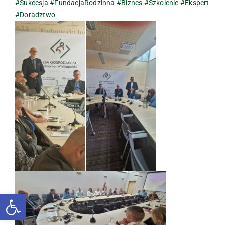
#Sukcesja
#FundacjaRodzinna
#Biznes
#Szkolenie
#Ekspert
#Doradztwo
Otwórz pasek narzędzi