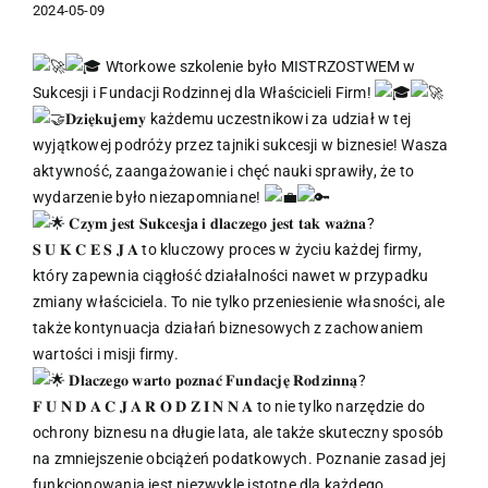
2024-05-09
Wtorkowe szkolenie było MISTRZOSTWEM w
Sukcesji i Fundacji Rodzinnej dla Właścicieli Firm!
𝐃𝐳𝐢𝐞̨𝐤𝐮𝐣𝐞𝐦𝐲 każdemu uczestnikowi za udział w tej
wyjątkowej podróży przez tajniki sukcesji w biznesie! Wasza
aktywność, zaangażowanie i chęć nauki sprawiły, że to
wydarzenie było niezapomniane!
𝐂𝐳𝐲𝐦 𝐣𝐞𝐬𝐭 𝐒𝐮𝐤𝐜𝐞𝐬𝐣𝐚 𝐢 𝐝𝐥𝐚𝐜𝐳𝐞𝐠𝐨 𝐣𝐞𝐬𝐭 𝐭𝐚𝐤 𝐰𝐚𝐳̇𝐧𝐚?
𝐒 𝐔 𝐊 𝐂 𝐄 𝐒 𝐉 𝐀 to kluczowy proces w życiu każdej firmy,
który zapewnia ciągłość działalności nawet w przypadku
zmiany właściciela. To nie tylko przeniesienie własności, ale
także kontynuacja działań biznesowych z zachowaniem
wartości i misji firmy.
𝐃𝐥𝐚𝐜𝐳𝐞𝐠𝐨 𝐰𝐚𝐫𝐭𝐨 𝐩𝐨𝐳𝐧𝐚𝐜́ 𝐅𝐮𝐧𝐝𝐚𝐜𝐣𝐞̨ 𝐑𝐨𝐝𝐳𝐢𝐧𝐧𝐚̨?
𝐅 𝐔 𝐍 𝐃 𝐀 𝐂 𝐉 𝐀 𝐑 𝐎 𝐃 𝐙 𝐈 𝐍 𝐍 𝐀 to nie tylko narzędzie do
ochrony biznesu na długie lata, ale także skuteczny sposób
na zmniejszenie obciążeń podatkowych. Poznanie zasad jej
funkcjonowania jest niezwykle istotne dla każdego