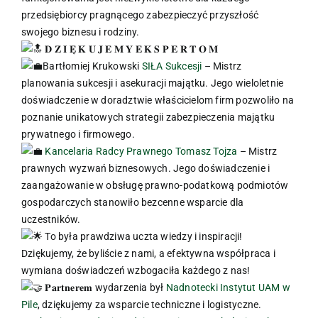
przedsiębiorcy pragnącego zabezpieczyć przyszłość
swojego biznesu i rodziny.
𝐃 𝐙 𝐈 𝐄̨ 𝐊 𝐔 𝐉 𝐄 𝐌 𝐘 𝐄 𝐊 𝐒 𝐏 𝐄 𝐑 𝐓 𝐎 𝐌
Bartłomiej Krukowski
SIŁA Sukcesji
– Mistrz
planowania sukcesji i asekuracji majątku. Jego wieloletnie
doświadczenie w doradztwie właścicielom firm pozwoliło na
poznanie unikatowych strategii zabezpieczenia majątku
prywatnego i firmowego.
Kancelaria Radcy Prawnego Tomasz Tojza
– Mistrz
prawnych wyzwań biznesowych. Jego doświadczenie i
zaangażowanie w obsługę prawno-podatkową podmiotów
gospodarczych stanowiło bezcenne wsparcie dla
uczestników.
To była prawdziwa uczta wiedzy i inspiracji!
Dziękujemy, że byliście z nami, a efektywna współpraca i
wymiana doświadczeń wzbogaciła każdego z nas!
𝐏𝐚𝐫𝐭𝐧𝐞𝐫𝐞𝐦 wydarzenia był
Nadnotecki Instytut UAM w
Pile
, dziękujemy za wsparcie techniczne i logistyczne.