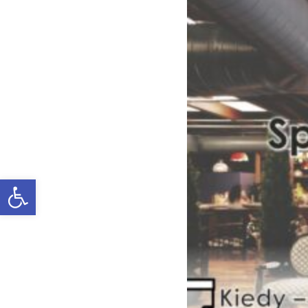
obrazek
Otwórz pasek narzędzi