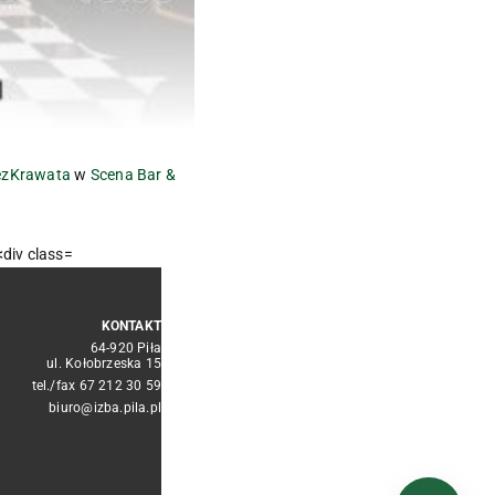
zKrawata
w
Scena Bar &
KONTAKT
64-920 Piła
ul. Kołobrzeska 15
tel./fax
67 212 30 59
biuro@izba.pila.pl