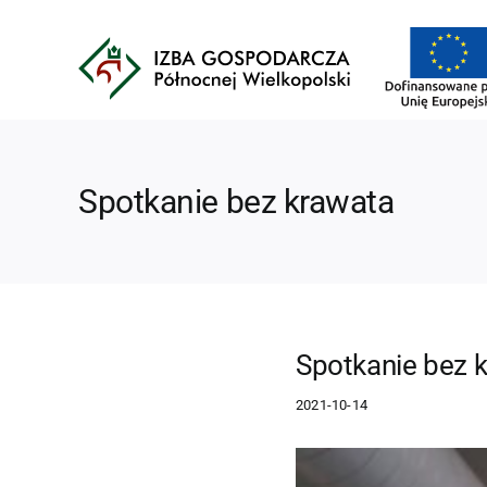
Przejdź
do
zawartości
Spotkanie bez krawata
Spotkanie bez 
2021-10-14
Pokaż
większy