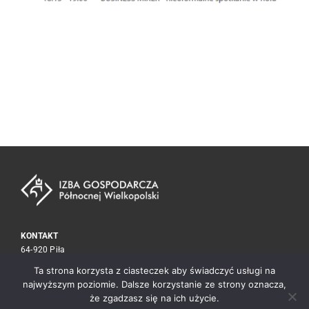
KONTAKT
64-920 Piła
ul. Kołobrzeska 15
Ta strona korzysta z ciasteczek aby świadczyć usługi na
tel./fax
67 212 30 59
najwyższym poziomie. Dalsze korzystanie ze strony oznacza,
biuro@izba.pila.pl
że zgadzasz się na ich użycie.