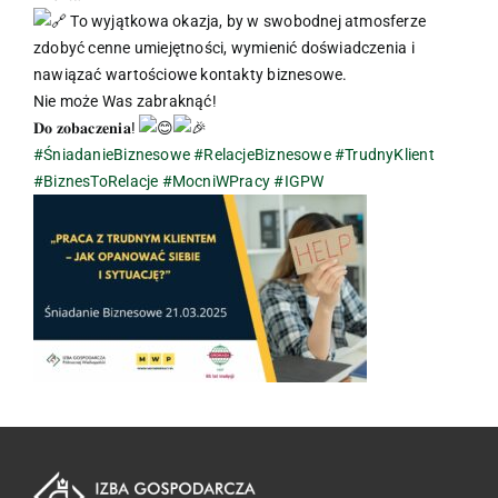
To wyjątkowa okazja, by w swobodnej atmosferze
zdobyć cenne umiejętności, wymienić doświadczenia i
nawiązać wartościowe kontakty biznesowe.
Nie może Was zabraknąć!
𝐃𝐨 𝐳𝐨𝐛𝐚𝐜𝐳𝐞𝐧𝐢𝐚!
#ŚniadanieBiznesowe
#RelacjeBiznesowe
#TrudnyKlient
#BiznesToRelacje
#MocniWPracy
#IGPW