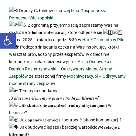
Drodzy Członkowie naszej
Izba Gospodarcza
Północnej Wielkopolski
!
Z ogromną przyjemnością zapraszamy Was na
Otwórz pasek narzędzi
cykliczne 𝐬́𝐧𝐢𝐚𝐝𝐚𝐧𝐢𝐞 𝐛𝐢𝐳𝐧𝐞𝐬𝐨𝐰𝐞, które odbędzie się
marca 2025 r. (piątek) o godz. 8:30 w
Hotel Gromada w Pile
.
Podczas śniadania czeka na Was inspirujący krótki
warsztat prowadzony przez ekspertów w dziedzinie
komunikacji i relacji biznesowych –
Alicja Ossowska
i
Damian Rozmarynowski – Odkrywamy Mocne Strony
Zespołów
ze zrzeszonej firmy
Mocniwpracy.pl – Odkrywamy
mocne strony zespołó
w
Tematyka spotkania:
„3 𝒌𝒍𝒖𝒄𝒛𝒐𝒘𝒆 𝒆𝒍𝒆𝒎𝒆𝒏𝒕𝒚 𝒘 𝒑𝒓𝒂𝒄𝒚 𝒛 𝒕𝒓𝒖𝒅𝒏𝒚𝒎 𝑲𝒍𝒊𝒆𝒏𝒕𝒆𝒎”:
Jak 𝐬𝐤𝐮𝐭𝐞𝐜𝐳𝐧𝐢𝐞 𝐳𝐚𝐫𝐳𝐚̨𝐝𝐳𝐚𝐜́ 𝐭𝐫𝐮𝐝𝐧𝐲𝐦𝐢 𝐬𝐲𝐭𝐮𝐚𝐜𝐣𝐚𝐦𝐢 w
biznesie?
Jak 𝐨𝐩𝐚𝐧𝐨𝐰𝐚𝐜́ 𝐞𝐦𝐨𝐜𝐣𝐞 i poprawić jakość komunikacji?
Jak budować lepsze i bardziej wartościowe 𝐫𝐞𝐥𝐚𝐜𝐣𝐞 𝐳
𝐤𝐥𝐢𝐞𝐧𝐭𝐚𝐦𝐢?