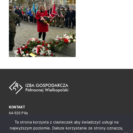
KONTAKT
64-920 Piła
ul. Kołobrzeska 15
Ta strona korzysta z ciasteczek aby świadczyć usługi na
tel./fax
67 212 30 59
najwyższym poziomie. Dalsze korzystanie ze strony oznacza,
biuro@izba.pila.pl