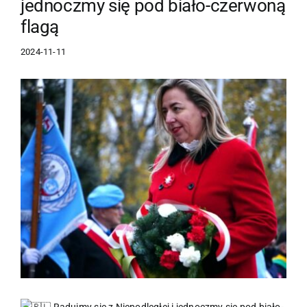
jednoczmy się pod biało-czerwoną
flagą
2024-11-11
Pokaż
większy
obrazek
Radujmy się z Niepodległej i jednoczmy się pod biało-