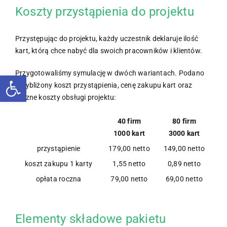
Koszty przystąpienia do projektu
Przystępując do projektu, każdy uczestnik deklaruje ilość
kart, którą chce nabyć dla swoich pracowników i klientów.
Przygotowaliśmy symulację w dwóch wariantach. Podano
Otwórz pasek narzędzi
przybliżony koszt przystąpienia, cenę zakupu kart oraz
roczne koszty obsługi projektu:
40 firm
80 firm
1000 kart
3000 kart
przystąpienie
179,00 netto
149,00 netto
koszt zakupu 1 karty
1,55 netto
0,89 netto
opłata roczna
79,00 netto
69,00 netto
Elementy składowe pakietu