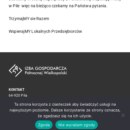
w Pile więc na bieżąco czekamy na Państwa pytania.
TrzymajMY sie Razem
WspierajMY Lokalnych Przedsiębiorców
KONTAKT
64-920 Piła
ul. Kołobrzeska 15
Ta strona korzysta z ciasteczek aby świadczyć usługi na
tel./fax
67 212 30 59
najwyższym poziomie. Dalsze korzystanie ze strony oznacza,
biuro@izba.pila.pl
że zgadzasz się na ich użycie.
Zgoda
Nie wyrażam zgody
Copyright © 2023 Izba Gospodarcza Północnej Wielkopolski