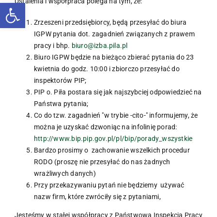
Ustalenia i współpraca polega na tym, że:
Otwórz pasek narzędzi
Zrzeszeni przedsiębiorcy, będą przesyłać do biura
IGPW pytania dot. zagadnień związanych z prawem
pracy i bhp.
biuro@izba.pila.pl
Biuro IGPW będzie na bieżąco zbierać pytania do 23
kwietnia do godz. 10:00 i zbiorczo przesyłać do
inspektorów PIP;
PIP o. Piła postara się jak najszybciej odpowiedzieć na
Państwa pytania;
Co do tzw. zagadnień "w trybie -cito-" informujemy, że
można je uzyskać dzwoniąc na infolinię porad:
http://www.bip.pip.gov.pl/pl/bip/porady_wszystkie
Bardzo prosimy o zachowanie wszelkich procedur
RODO (proszę nie przesyłać do nas żadnych
wrażliwych danych)
Przy przekazywaniu pytań nie będziemy używać
nazw firm, które zwróciły się z pytaniami,
Jesteśmy w stałej współpracy z Państwową Inspekcją Pracy