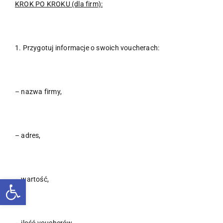
KROK PO KROKU (dla firm):
1. Przygotuj informacje o swoich voucherach:
– nazwa firmy,
– adres,
Otwórz pasek narzędzi
– wartość,
– ilość voucherów,