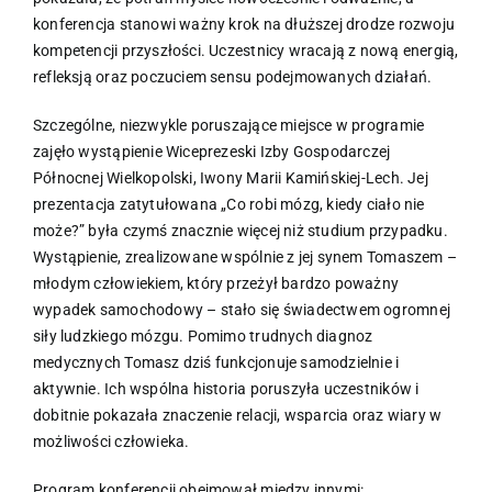
konferencja stanowi ważny krok na dłuższej drodze rozwoju
kompetencji przyszłości. Uczestnicy wracają z nową energią,
refleksją oraz poczuciem sensu podejmowanych działań.
Szczególne, niezwykle poruszające miejsce w programie
zajęło wystąpienie Wiceprezeski Izby Gospodarczej
Północnej Wielkopolski, Iwony Marii Kamińskiej-Lech. Jej
prezentacja zatytułowana „Co robi mózg, kiedy ciało nie
może?” była czymś znacznie więcej niż studium przypadku.
Wystąpienie, zrealizowane wspólnie z jej synem Tomaszem –
młodym człowiekiem, który przeżył bardzo poważny
wypadek samochodowy – stało się świadectwem ogromnej
siły ludzkiego mózgu. Pomimo trudnych diagnoz
medycznych Tomasz dziś funkcjonuje samodzielnie i
aktywnie. Ich wspólna historia poruszyła uczestników i
dobitnie pokazała znaczenie relacji, wsparcia oraz wiary w
możliwości człowieka.
Program konferencji obejmował między innymi: