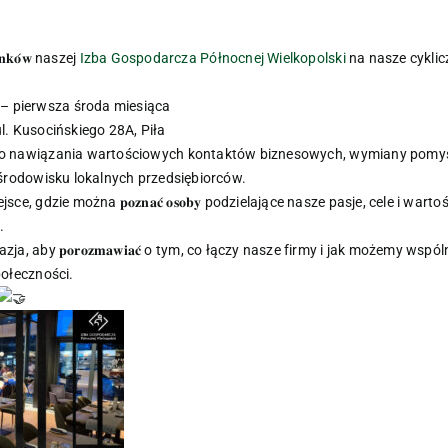
ł𝐨𝐧𝐤𝐨́𝐰 naszej
Izba Gospodarcza Północnej Wielkopolski
na nasze cyklicz
 – pierwsza środa miesiąca
ul. Kusocińskiego 28A, Piła
𝐤𝐚𝐳𝐣𝐚 do nawiązania wartościowych kontaktów biznesowych, wymiany p
środowisku lokalnych przedsiębiorców.
e, gdzie można 𝐩𝐨𝐳𝐧𝐚𝐜́ 𝐨𝐬𝐨𝐛𝐲 podzielające nasze pasje, cele i war
.
a, aby 𝐩𝐨𝐫𝐨𝐳𝐦𝐚𝐰𝐢𝐚𝐜́ o tym, co łączy nasze firmy i jak możemy wsp
ołeczności.