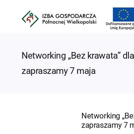
Przejdź
do
zawartości
Networking „Bez krawata” dla
zapraszamy 7 maja
Networking „Bez
zapraszamy 7 