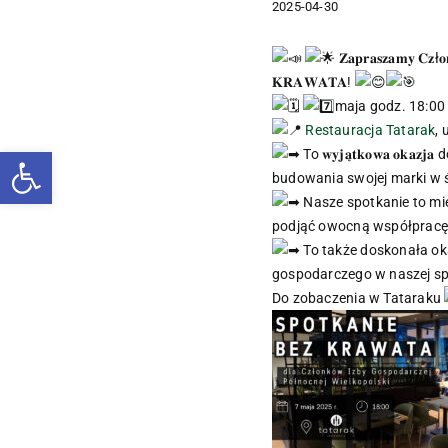
2025-04-30
𝐙𝐚𝐩𝐫𝐚𝐬𝐳𝐚𝐦𝐲 𝐂𝐳
𝐊𝐑𝐀𝐖𝐀𝐓𝐀!
maja godz. 18:00
Restauracja Tatarak
, 
Otwórz pasek narzędzi
To 𝐰𝐲𝐣𝐚̨𝐭𝐤𝐨𝐰𝐚 
budowania swojej marki w 
Nasze spotkanie to miejsc
podjąć owocną współpracę
To także doskonała okazj
gospodarczego w naszej sp
Do zobaczenia w Tataraku