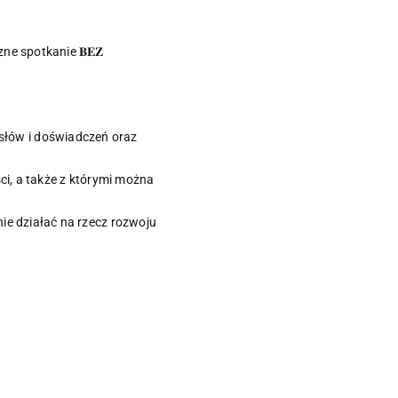
ne spotkanie 𝐁𝐄𝐙
omysłów i doświadczeń oraz
tości, a także z którymi można
ólnie działać na rzecz rozwoju