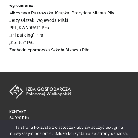
wyróżnienia:
Mirosława Rutkowska Krupka Prezydent Miasta Piły
Jerzy Olszak Wojewoda Pilski
PPI „KWADRAT” Piła
„Pil-Building” Piła
„Kontur” Piła
Zachodniopomorska Szkoła Biznesu Piła
KONTAKT
64-920 Piła
ul. Kołobrzeska 15
Ta strona korzysta z ciasteczek aby świadczyć usługi na
tel./fax
67 212 30 59
najwyższym poziomie. Dalsze korzystanie ze strony oznacza,
biuro@izba.pila.pl