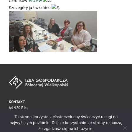
Członków
#IGPW
Szczegóły już wkrótce
KONTAKT
64-920 Piła
ul. Kołobrzeska 15
Ta strona korzysta z ciasteczek aby świadczyć usługi na
tel./fax
67 212 30 59
najwyższym poziomie. Dalsze korzystanie ze strony oznacza,
biuro@izba.pila.pl
że zgadzasz się na ich użycie.