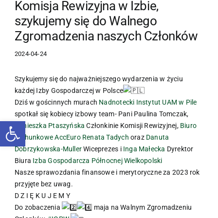
Komisja Rewizyjna w Izbie,
szykujemy się do Walnego
Zgromadzenia naszych Członków
2024-04-24
Szykujemy się do najważniejszego wydarzenia w życiu
każdej Izby Gospodarczej w Polsce
Dziś w gościnnych murach
Nadnotecki Instytut UAM w Pile
spotkał się kobiecy izbowy team- Pani Paulina Tomczak,
Otwórz pasek narzędzi
Agnieszka Ptaszyńska
Członkinie Komisji Rewizyjnej,
Biuro
rachunkowe AccEuro Renata Tadych
oraz
Danuta
Dobrzykowska-Muller
Wiceprezes i
Inga Małecka
Dyrektor
Biura
Izba Gospodarcza Północnej Wielkopolski
Nasze sprawozdania finansowe i merytoryczne za 2023 rok
przyjęte bez uwag.
D Z I Ę K U J E M Y
Do zobaczenia
maja na Walnym Zgromadzeniu