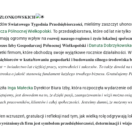
𝐂𝐙Ł𝐎𝐍𝐊𝐎𝐖𝐒𝐊𝐈𝐂𝐇
𝐢𝐚𝐭𝐨𝐰𝐞𝐠𝐨 𝐓𝐲𝐠𝐨𝐝𝐧𝐢𝐚 𝐏𝐫𝐳𝐞𝐝𝐬𝐢𝐞̨𝐛𝐢𝐨𝐫𝐜𝐳𝐨𝐬́𝐜𝐢, mieliśmy zaszc
cza Północnej Wielkopolski
. To przedsiębiorstwa, które od lat nie tylko 𝐰𝐲𝐳𝐧𝐚
wpływ na 𝐫𝐨𝐳𝐰𝐨́𝐣 𝐧𝐚𝐬𝐳𝐞𝐠𝐨 𝐫𝐞𝐠𝐢𝐨𝐧𝐮 𝐢 𝐳̇𝐲𝐜𝐢𝐞 𝐥𝐨𝐤𝐚𝐥𝐧𝐞𝐣 𝐬𝐩𝐨ł𝐞𝐜𝐳𝐧𝐨
𝐳𝐞𝐬 𝐈𝐳𝐛𝐲 𝐆𝐨𝐬𝐩𝐨𝐝𝐚𝐫𝐜𝐳𝐞𝐣 𝐏𝐨́ł𝐧𝐨𝐜𝐧𝐞𝐣 𝐖𝐢𝐞𝐥𝐤𝐨𝐩𝐨𝐥𝐬𝐤𝐢 i
Danuta Dobrzykowska-
uetki firmom, które obchodzą swoje wyjątkowe rocznice działalności.
𝐨𝐫𝐜𝐨́𝐰 𝐰 𝐤𝐬𝐳𝐭𝐚ł𝐭𝐨𝐰𝐚𝐧𝐢𝐮 𝐠𝐨𝐬𝐩𝐨𝐝𝐚𝐫𝐤𝐢 𝐢 𝐛𝐮𝐝𝐨𝐰𝐚𝐧𝐢𝐮 𝐬𝐢𝐥𝐧𝐞𝐠𝐨 𝐬́𝐫𝐨𝐝𝐨𝐰𝐢𝐬𝐤𝐚 𝐛
𝑡 – 𝑠́𝑤𝑖𝑎𝑑𝑒𝑐𝑡𝑤𝑜 𝑙𝑎𝑡 𝑐𝑖𝑒̨𝑧̇𝑘𝑖𝑒𝑗 𝑝𝑟𝑎𝑐𝑦, 𝑤𝑦𝑡𝑟𝑤𝑎ł𝑜𝑠́𝑐𝑖 𝑖 𝑠𝑢𝑘𝑐𝑒𝑠𝑜́𝑤. 𝑇𝑜 𝑡𝑎𝑘𝑧̇𝑒 𝑑𝑜𝑤𝑜́𝑑 𝑛𝑎 𝑡𝑜
́ 𝑖 𝑡𝑟𝑜𝑠𝑘𝑎 𝑜 𝑗𝑎𝑘𝑜𝑠́𝑐́ 𝑠𝑡𝑎𝑛𝑜𝑤𝑖𝑎̨ 𝑓𝑢𝑛𝑑𝑎𝑚𝑒𝑛𝑡 𝑘𝑎𝑧̇𝑑𝑒𝑔𝑜 𝑡𝑟𝑤𝑎ł𝑒𝑔𝑜 𝑏𝑖𝑧𝑛𝑒𝑠𝑢. 𝐺𝑟𝑎𝑡𝑢𝑙𝑢𝑗𝑒𝑚𝑦 𝑃
ziła
Inga Małecka
Dyrektor Biura Izby, która rozpoczęła wydarzenie od
𝑤𝑖𝑒̨𝑡𝑢𝑗𝑒𝑚𝑦, 𝑗𝑒𝑠𝑡 𝑑𝑜𝑤𝑜𝑑𝑒𝑚 𝑛𝑎 𝑡𝑜, 𝑧̇𝑒 𝑑𝑧𝑖𝑒̨𝑘𝑖 𝑝𝑎𝑠𝑗𝑖, 𝑧𝑎𝑎𝑛𝑔𝑎𝑧̇𝑜𝑤𝑎𝑛𝑖𝑢 𝑖 𝑤𝑖𝑧𝑗𝑖 𝑚𝑜𝑧̇𝑛𝑎 𝑜𝑠
𝑎𝑐ℎ 𝑝𝑟𝑎𝑐𝑜𝑤𝑛𝑖𝑘𝑜́𝑤, 𝑘𝑙𝑖𝑒𝑛𝑡𝑜́𝑤 𝑖 𝑐𝑎ł𝑒𝑗 𝑠𝑝𝑜ł𝑒𝑐𝑧𝑛𝑜𝑠́𝑐𝑖. 𝐽𝑒𝑠𝑡𝑒𝑠́𝑚𝑦 𝑑𝑢𝑚𝑛𝑖, 𝑧̇𝑒 𝑚𝑜𝑧̇𝑒𝑚𝑦 𝑤𝑠𝑝
łen wzruszeń, gratulacji i refleksji nad tym, jak wielką rolę odgrywają
𝐨𝐧𝐲𝐜𝐡 𝐟𝐢𝐫𝐦 𝐣𝐞𝐬𝐭 𝐬𝐲𝐦𝐛𝐨𝐥𝐞𝐦 𝐩𝐫𝐳𝐞𝐝𝐬𝐢𝐞̨𝐛𝐢𝐨𝐫𝐜𝐳𝐨𝐬́𝐜𝐢, 𝐝𝐞𝐭𝐞𝐫𝐦𝐢𝐧𝐚𝐜𝐣𝐢 𝐢 𝐰𝐢𝐳𝐣𝐨𝐧