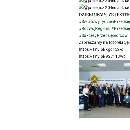
jubileusz 25-lecia dzia
jubileusz 20-lecia działalnoś
𝐃𝐙𝐈𝐄̨𝐊𝐔𝐉𝐄𝐌𝐘, 𝐙̇𝐄 𝐉𝐄𝐒𝐓𝐄𝐒
#ŚwiatowyTydzieńPrzedsię
#RozwójRegionu
#Przedsię
#SukcesyPrzedsiębiorców
Zapraszamy na fotorelację 
https://tiny.pl/kgd152-c
https://tiny.pl/927118wb