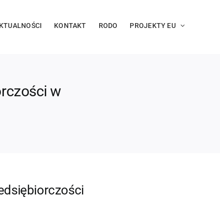
KTUALNOŚCI
KONTAKT
RODO
PROJEKTY EU
orczości w
edsiębiorczości