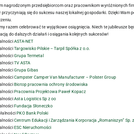
zystkim nagrodzonym przedsiębiorcom oraz pracownikom wyróżnionych firm! To Was
𝐨𝐰𝐚𝐜𝐲𝐣𝐧𝐨𝐬́𝐜́ przyczyniają się do sukcesu naszej lokalnej gospodarki. Dzięk
czeniu.
e mogliśmy razem celebrować te wyjątkowe osiągnięcia. Niech te jubileusze b
acją do dalszych działań i osiągania kolejnych sukcesów!
łalności
ASTA-NET
łalności
Targowisko Pilskie – Tarpil Spółka z o.o.
łalności
Grupa Termetal
łalności
TV ASTA
łalności
Grupa Gibas
łalności
Campster Camper Van Manufacturer – Polster Group
łalności
Biotop pracownia ochrony środowiska
łalności
Pracownia Projektowa Paweł Kopacz
łalności
Asta Logistics Sp z oo
łalności
Fundacja Słoneczko
ałalności
PKO Bank Polski
łalności
Centrum Edukacji i Zarządzania Korporacja „Romaniszyn” Sp. z
łalności
ESC Nieruchomości