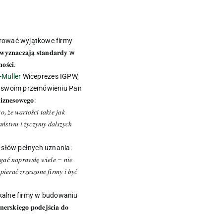
zyt uhonorować wyjątkowe firmy
𝐜𝐳𝐚𝐣𝐚̨ 𝐬𝐭𝐚𝐧𝐝𝐚𝐫𝐝𝐲 w
𝐬́𝐜𝐢.
Muller
Wiceprezes IGPW,
 W swoim przemówieniu Pan
𝐳𝐧𝐞𝐬𝐨𝐰𝐞𝐠𝐨:
, 𝑧̇𝑒 𝑤𝑎𝑟𝑡𝑜𝑠́𝑐𝑖 𝑡𝑎𝑘𝑖𝑒 𝑗𝑎𝑘
𝑎𝑛́𝑠𝑡𝑤𝑢 𝑖 𝑧̇𝑦𝑐𝑧𝑦𝑚𝑦 𝑑𝑎𝑙𝑠𝑧𝑦𝑐ℎ
 słów pełnych uznania:
𝑎̨𝑔𝑎𝑐́ 𝑛𝑎𝑝𝑟𝑎𝑤𝑑𝑒̨ 𝑤𝑖𝑒𝑙𝑒 – 𝑛𝑖𝑒
𝑒𝑟𝑎𝑐́ 𝑧𝑟𝑧𝑒𝑠𝑧𝑜𝑛𝑒 𝑓𝑖𝑟𝑚𝑦 𝑖 𝑏𝑦𝑐́
 lokalne firmy w budowaniu
𝐫𝐬𝐤𝐢𝐞𝐠𝐨 𝐩𝐨𝐝𝐞𝐣𝐬́𝐜𝐢𝐚 𝐝𝐨