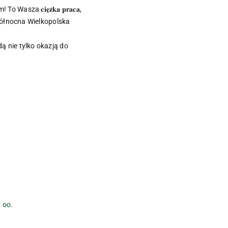
za 𝐜𝐢𝐞̨𝐳̇𝐤𝐚 𝐩𝐫𝐚𝐜𝐚,
i Wam północna Wielkopolska
ędą nie tylko okazją do
 oo.