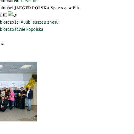
łalności
Nord Partner
ci 𝐉𝐀𝐄𝐆𝐄𝐑 𝐏𝐎𝐋𝐒𝐊𝐀 𝐒𝐩. 𝐳 𝐨.𝐨. 𝐰 𝐏𝐢𝐥𝐞
́𝐂𝐈𝐄
biorczości
#JubileuszeBiznesu
biorczośćWielkopolska
na: