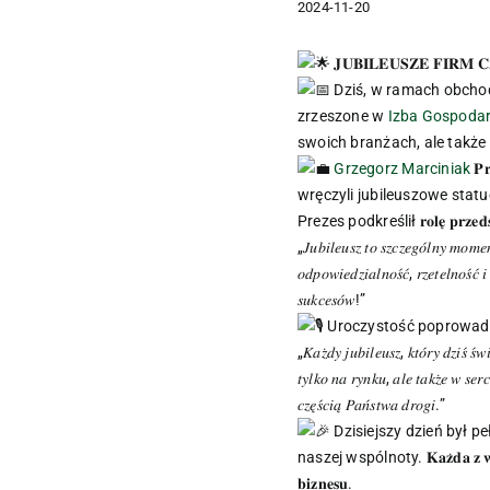
2024-11-20
𝐉𝐔𝐁𝐈𝐋𝐄𝐔𝐒𝐙𝐄 𝐅𝐈𝐑𝐌 
Dziś, w ramach obchodów 𝐒́
zrzeszone w
Izba Gospodar
swoich branżach, ale także mają ogromny 
Grzegorz Marciniak
𝐏𝐫
wręczyli jubileuszowe stat
Prezes podkreślił 𝐫𝐨𝐥𝐞̨ 𝐩𝐫𝐳𝐞𝐝𝐬𝐢𝐞̨𝐛
„𝐽𝑢𝑏𝑖𝑙𝑒𝑢𝑠𝑧 𝑡𝑜 𝑠𝑧𝑐𝑧𝑒𝑔𝑜́𝑙𝑛𝑦 𝑚𝑜𝑚𝑒𝑛
𝑜𝑑𝑝𝑜𝑤𝑖𝑒𝑑𝑧𝑖𝑎𝑙𝑛𝑜𝑠́𝑐́, 𝑟𝑧𝑒𝑡𝑒𝑙𝑛𝑜𝑠́𝑐
𝑠𝑢𝑘𝑐𝑒𝑠𝑜́𝑤!”
Uroczystość poprowad
„𝐾𝑎𝑧̇𝑑𝑦 𝑗𝑢𝑏𝑖𝑙𝑒𝑢𝑠𝑧, 𝑘𝑡𝑜́𝑟𝑦 𝑑𝑧𝑖𝑠́ 𝑠́
𝑡𝑦𝑙𝑘𝑜 𝑛𝑎 𝑟𝑦𝑛𝑘𝑢, 𝑎𝑙𝑒 𝑡𝑎𝑘𝑧̇𝑒 𝑤 𝑠𝑒𝑟
𝑐𝑧𝑒̨𝑠́𝑐𝑖𝑎̨ 𝑃𝑎𝑛́𝑠𝑡𝑤𝑎 𝑑𝑟𝑜𝑔𝑖.”
Dzisiejszy dzień był pe
naszej wspólnoty. 𝐊𝐚𝐳̇𝐝𝐚 𝐳 𝐰𝐲𝐫𝐨́𝐳̇𝐧𝐢
𝐛𝐢𝐳𝐧𝐞𝐬𝐮.