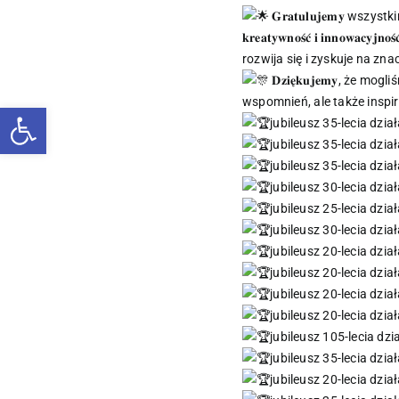
𝐆𝐫𝐚𝐭𝐮𝐥𝐮𝐣𝐞𝐦𝐲 ws
𝐤𝐫𝐞𝐚𝐭𝐲𝐰𝐧𝐨𝐬́𝐜́ 𝐢 𝐢𝐧
rozwija się i zyskuje na zna
𝐃𝐳𝐢𝐞̨𝐤𝐮𝐣𝐞𝐦𝐲, ż
wspomnień, ale także inspir
Otwórz pasek narzędzi
jubileusz 35-lecia dzia
jubileusz 35-lecia dzia
jubileusz 35-lecia dzia
jubileusz 30-lecia dzia
jubileusz 25-lecia dzia
jubileusz 30-lecia dzia
jubileusz 20-lecia dzia
jubileusz 20-lecia dzia
jubileusz 20-lecia dzia
jubileusz 20-lecia dzia
jubileusz 105-lecia dzi
jubileusz 35-lecia dzia
jubileusz 20-lecia dzia