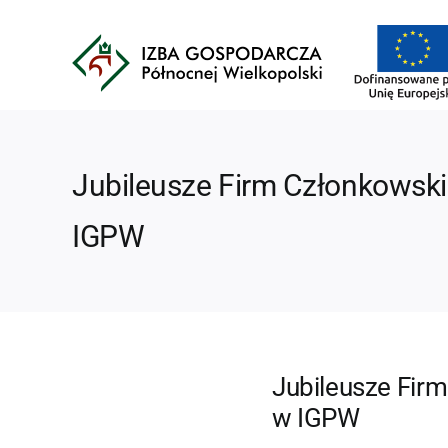
Przejdź
do
zawartości
Jubileusze Firm Członkowski
IGPW
Jubileusze Fir
w IGPW