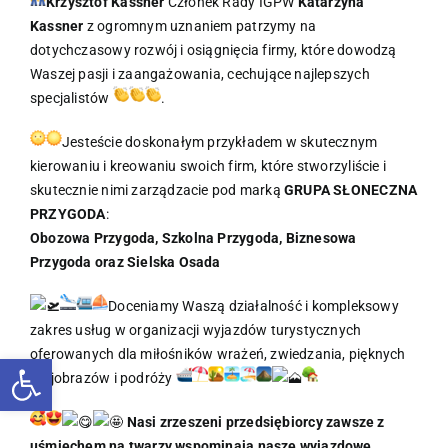
Krzysztof Kassner
Członek Rady IGPW
Katarzyna
Kassner
z ogromnym uznaniem patrzymy na
dotychczasowy rozwój i osiągnięcia firmy, które dowodzą
Waszej pasji i zaangażowania, cechujące najlepszych
specjalistów
.
Jesteście doskonałym przykładem w skutecznym
kierowaniu i kreowaniu swoich firm, które stworzyliście i
skutecznie nimi zarządzacie pod marką
GRUPA SŁONECZNA
PRZYGODA
:
Obozowa Przygoda, Szkolna Przygoda, Biznesowa
Przygoda oraz Sielska Osada
Doceniamy Waszą działalność i kompleksowy
zakres usług w organizacji wyjazdów turystycznych
oferowanych dla miłośników wrażeń, zwiedzania, pięknych
Otwórz pasek narzędzi
krajobrazów i podróży
Nasi zrzeszeni przedsiębiorcy zawsze z
uśmiechem na twarzy wspominają nasze wyjazdowe