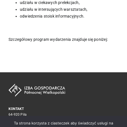
udziału w ciekawych prelekcjach,
udziału w intersujących warsztatach,
odwiedzenia stoisk informacyjnych.
Szczegółowy program wydarzenia znajduje się poniżej:
KONTAKT
64-920 Piła
ul. Kołobrzeska 15
Ta strona korzysta z ciasteczek aby świadczyć usługi na
tel./fax
67 212 30 59