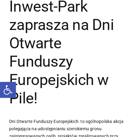
Inwest-Park
zaprasza na Dni
Otwarte
Funduszy
Europejskich w
Otwórz pasek narzędzi
Pile!
Dni Otwarte Funduszy Europejskich to ogólnopolska akcja
polegająca na udostępnianiu szerokiemu gronu
zainteresowanych osób, projektów zrealizowanych przy