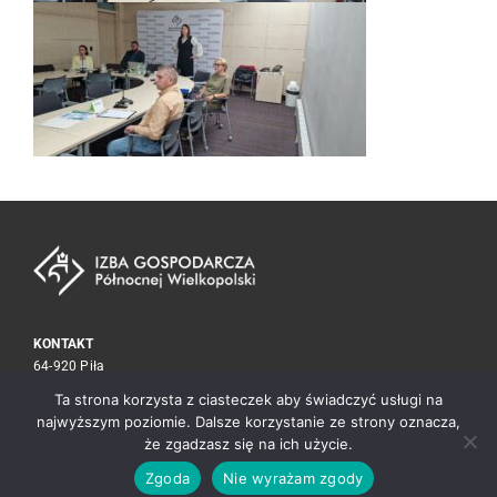
KONTAKT
64-920 Piła
ul. Kołobrzeska 15
Ta strona korzysta z ciasteczek aby świadczyć usługi na
tel./fax
67 212 30 59
najwyższym poziomie. Dalsze korzystanie ze strony oznacza,
biuro@izba.pila.pl
że zgadzasz się na ich użycie.
Zgoda
Nie wyrażam zgody
Copyright © 2023 Izba Gospodarcza Północnej Wielkopolski