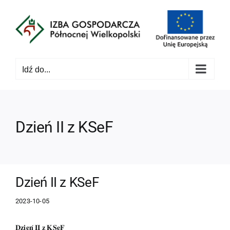
Przejdź
do
zawartości
Idź do...
Dzień II z KSeF
Dzień II z KSeF
2023-10-05
𝐃𝐳𝐢𝐞𝐧́ 𝐈𝐈 𝐳 𝐊𝐒𝐞𝐅