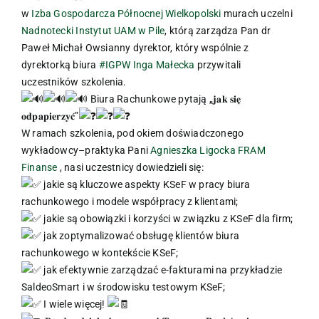
w
Izba Gospodarcza Północnej Wielkopolski
murach uczelni
Nadnotecki Instytut UAM w Pile
, którą zarządza Pan dr
Paweł Michał Owsianny dyrektor, który wspólnie z
dyrektorką biura
#IGPW
Inga Małecka
przywitali
uczestników szkolenia.
Biura Rachunkowe pytają „𝐣𝐚𝐤 𝐬𝐢𝐞̨
𝐨𝐝𝐩𝐚𝐩𝐢𝐞𝐫𝐳𝐲𝐜́”
W ramach szkolenia, pod okiem doświadczonego
wykładowcy–praktyka Pani
Agnieszka Ligocka
FRAM
Finanse
, nasi uczestnicy dowiedzieli się:
jakie są kluczowe aspekty KSeF w pracy biura
rachunkowego i modele współpracy z klientami;
jakie są obowiązki i korzyści w związku z KSeF dla firm;
jak zoptymalizować obsługę klientów biura
rachunkowego w kontekście KSeF;
jak efektywnie zarządzać e-fakturami na przykładzie
SaldeoSmart i w środowisku testowym KSeF;
I wiele więcej!