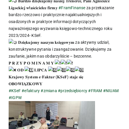
𝐁𝐚𝐫𝐝𝐳𝐨 𝐝𝐳𝐢𝐞̨𝐤𝐮𝐣𝐞𝐦𝐲 𝐧𝐚𝐬𝐳𝐞𝐣 𝐓𝐫𝐞𝐧𝐞𝐫𝐜𝐞, 𝐏𝐚𝐧𝐢 𝐀𝐠𝐧𝐢𝐞𝐬𝐳𝐜𝐞
𝐋𝐢𝐠𝐨𝐜𝐤𝐢𝐞𝐣 𝐰ł𝐚𝐬́𝐜𝐢𝐜𝐢𝐞𝐥𝐜𝐞 𝐟𝐢𝐫𝐦𝐲
#FramFinanse
za przekazanie
bardzo rzeczowo i praktycznie najaktualniejszych i
osadzonych w praktyce informacji dotyczących
najważniejszego wyzwania księgowo-technicznego roku
2023/2024- KSeF.
𝐃𝐳𝐢𝐞̨𝐤𝐮𝐣𝐞𝐦𝐲 𝐧𝐚𝐬𝐳𝐲𝐦 𝐤𝐬𝐢𝐞̨𝐠𝐨𝐰𝐲𝐦 za aktywny udział,
konstruktywne pytania i zaangażowanie. Dziękujemy za
zaufanie, jakim nas obdarzyliście – bezcenne.
𝐏 𝐑 𝐙 𝐘 𝐏 𝐎 𝐌 𝐈 𝐍 𝐀 𝐌 𝐘
𝐎𝐃
𝐋𝐈𝐏𝐂𝐀
𝐊𝐫𝐚𝐣𝐨𝐰𝐲 𝐒𝐲𝐬𝐭𝐞𝐦 𝐞-𝐅𝐚𝐤𝐭𝐮𝐫 (𝐊𝐒𝐞𝐅) 𝐬𝐭𝐚𝐣𝐞 𝐬𝐢𝐞̨
𝐎𝐁𝐎𝐖𝐈𝐀̨𝐙𝐊𝐎𝐖𝐘
#KSeF
#efaktury
#zmiana
#przedsiębiorcy
#FRAM
#NIUAM
#IGPW