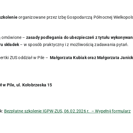
szkolenie
organizowane przez Izbę Gospodarczą Północnej Wielkopols
ą omówione –
zasady podlegania do ubezpieczeń z tytułu wykonywan
ru składek
– w sposób praktyczny i z możliwością zadawania pytań.
rtki ZUS oddział w Pile –
Małgorzata Kubiak oraz Małgorzata Janic
 w Pile, ul. Kołobrzeska 15
nk:
Bezpłatne szkolenie IGPW-ZUS, 06.02.2026 r. – Wypełnij formularz