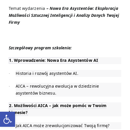
Temat wydarzenia
–
Nowa Era Asystentów: Eksploracja
Możliwości Sztucznej Inteligencji i Analizy Danych Twojej
Firmy
Szczegółowy program szkolenia:
1. Wprowadzenie: Nowa Era Asystentów AI
Historia i rozwój asystentów AI.
·
AICA – rewolucyjna ewolucja w dziedzinie
·
asystentów biznesu.
2. Możliwości AICA – jak może pomóc w Twoim
Otwórz pasek narzędzi
biznesie?
Jak AICA może zrewolucjonizować Twoją firmę?
·