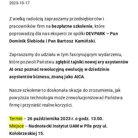
2023-10-17
Z wielką radością zapraszamy przedsiębiorców i
pracowników firm na
bezpłatne szkolenie
, które
poprowadzą dla nas eksperci ze spółki
DEVPARK – Pan
Bartosz Kamiński
.
Dominik Ślebioda i Pan
Zapraszamy do udziału w tym fascynującym wydarzeniu,
które pozwoli Państwu
zgłębić tajniki nowej ery asystentów
AI oraz poznać rewolucyjną ewolucję w dziedzinie
asystentów biznesu, znaną jako AICA
.
Nasze szkolenie to doskonała okazja do zrozumienia, jak
powyższa technologia może zrewolucjonizować Państwa
firmę i przynieść realne korzyści.
Termin
–
26 października 2023 r. o godz. 13.00.
Miejsce
–
Nadnotecki Instytut UAM w Pile przy ul.
Kołobrzeskiej 15.