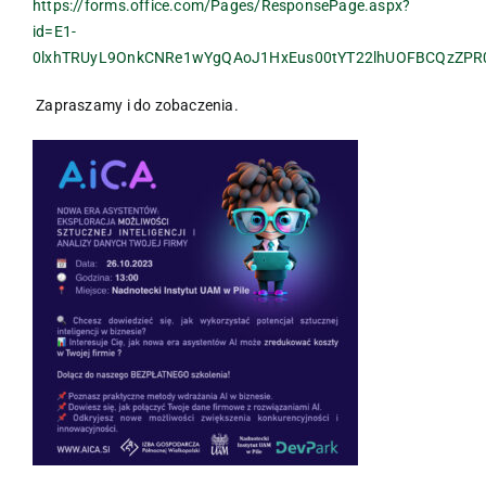
https://forms.office.com/Pages/ResponsePage.aspx?
id=E1-
0lxhTRUyL9OnkCNRe1wYgQAoJ1HxEus00tYT22lhUOFBCQzZP
Zapraszamy i do zobaczenia.