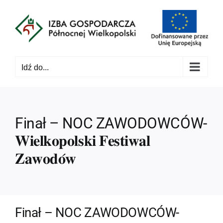
Przejdź
do
zawartości
Idź do...
Finał – NOC ZAWODOWCÓW-
𝐖𝐢𝐞𝐥𝐤𝐨𝐩𝐨𝐥𝐬𝐤𝐢 𝐅𝐞𝐬𝐭𝐢𝐰𝐚𝐥
𝐙𝐚𝐰𝐨𝐝𝐨́𝐰
Finał – NOC ZAWODOWCÓW-