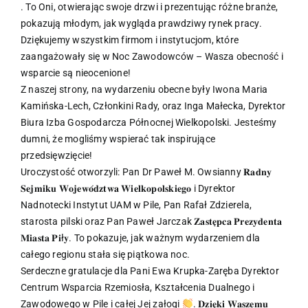
. To Oni, otwierając swoje drzwi i prezentując różne branże,
pokazują młodym, jak wygląda prawdziwy rynek pracy.
Dziękujemy wszystkim firmom i instytucjom, które
zaangażowały się w Noc Zawodowców – Wasza obecność i
wsparcie są nieocenione!
Z naszej strony, na wydarzeniu obecne były Iwona Maria
Kamińska-Lech, Członkini Rady, oraz Inga Małecka, Dyrektor
Biura Izba Gospodarcza Północnej Wielkopolski. Jesteśmy
dumni, że mogliśmy wspierać tak inspirujące
przedsięwzięcie!
Uroczystość otworzyli: Pan Dr Paweł M. Owsianny 𝐑𝐚𝐝𝐧𝐲
𝐒𝐞𝐣𝐦𝐢𝐤𝐮 𝐖𝐨𝐣𝐞𝐰𝐨́𝐝𝐳𝐭𝐰𝐚 𝐖𝐢𝐞𝐥𝐤𝐨𝐩𝐨𝐥𝐬𝐤𝐢𝐞𝐠𝐨 i Dyrektor
Nadnotecki Instytut UAM w Pile, Pan Rafał Zdzierela,
starosta pilski oraz Pan Paweł Jarczak 𝐙𝐚𝐬𝐭𝐞̨𝐩𝐜𝐚 𝐏𝐫𝐞𝐳𝐲𝐝𝐞𝐧𝐭𝐚
𝐌𝐢𝐚𝐬𝐭𝐚 𝐏𝐢ł𝐲. To pokazuje, jak ważnym wydarzeniem dla
całego regionu stała się piątkowa noc.
Serdeczne gratulacje dla Pani Ewa Krupka-Zaręba Dyrektor
Centrum Wsparcia Rzemiosła, Kształcenia Dualnego i
Zawodowego w Pile i całej Jej załogi
. 𝐃𝐳𝐢𝐞̨𝐤𝐢 𝐖𝐚𝐬𝐳𝐞𝐦𝐮