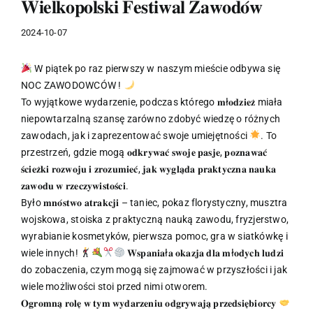
𝐖𝐢𝐞𝐥𝐤𝐨𝐩𝐨𝐥𝐬𝐤𝐢 𝐅𝐞𝐬𝐭𝐢𝐰𝐚𝐥 𝐙𝐚𝐰𝐨𝐝𝐨́𝐰
2024-10-07
W piątek po raz pierwszy w naszym mieście odbywa się
NOC ZAWODOWCÓW !
To wyjątkowe wydarzenie, podczas którego 𝐦ł𝐨𝐝𝐳𝐢𝐞𝐳̇ miała
niepowtarzalną szansę zarówno zdobyć wiedzę o różnych
zawodach, jak i zaprezentować swoje umiejętności
. To
przestrzeń, gdzie mogą 𝐨𝐝𝐤𝐫𝐲𝐰𝐚𝐜́ 𝐬𝐰𝐨𝐣𝐞 𝐩𝐚𝐬𝐣𝐞, 𝐩𝐨𝐳𝐧𝐚𝐰𝐚𝐜́
𝐬́𝐜𝐢𝐞𝐳̇𝐤𝐢 𝐫𝐨𝐳𝐰𝐨𝐣𝐮 𝐢 𝐳𝐫𝐨𝐳𝐮𝐦𝐢𝐞𝐜́, 𝐣𝐚𝐤 𝐰𝐲𝐠𝐥𝐚̨𝐝𝐚 𝐩𝐫𝐚𝐤𝐭𝐲𝐜𝐳𝐧𝐚 𝐧𝐚𝐮𝐤𝐚
𝐳𝐚𝐰𝐨𝐝𝐮 𝐰 𝐫𝐳𝐞𝐜𝐳𝐲𝐰𝐢𝐬𝐭𝐨𝐬́𝐜𝐢.
Było 𝐦𝐧𝐨́𝐬𝐭𝐰𝐨 𝐚𝐭𝐫𝐚𝐤𝐜𝐣𝐢 – taniec, pokaz florystyczny, musztra
wojskowa, stoiska z praktyczną nauką zawodu, fryzjerstwo,
wyrabianie kosmetyków, pierwsza pomoc, gra w siatkówkę i
wiele innych!
𝐖𝐬𝐩𝐚𝐧𝐢𝐚ł𝐚 𝐨𝐤𝐚𝐳𝐣𝐚 𝐝𝐥𝐚 𝐦ł𝐨𝐝𝐲𝐜𝐡 𝐥𝐮𝐝𝐳𝐢
do zobaczenia, czym mogą się zajmować w przyszłości i jak
wiele możliwości stoi przed nimi otworem.
𝐎𝐠𝐫𝐨𝐦𝐧𝐚̨ 𝐫𝐨𝐥𝐞̨ 𝐰 𝐭𝐲𝐦 𝐰𝐲𝐝𝐚𝐫𝐳𝐞𝐧𝐢𝐮 𝐨𝐝𝐠𝐫𝐲𝐰𝐚𝐣𝐚̨ 𝐩𝐫𝐳𝐞𝐝𝐬𝐢𝐞̨𝐛𝐢𝐨𝐫𝐜𝐲