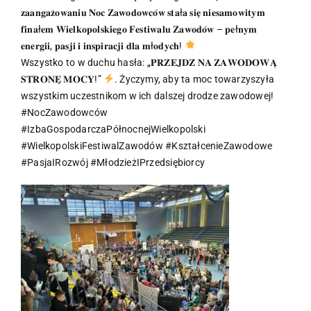
𝐳𝐚𝐚𝐧𝐠𝐚𝐳̇𝐨𝐰𝐚𝐧𝐢𝐮 𝐍𝐨𝐜 𝐙𝐚𝐰𝐨𝐝𝐨𝐰𝐜𝐨́𝐰 𝐬𝐭𝐚ł𝐚 𝐬𝐢𝐞̨ 𝐧𝐢𝐞𝐬𝐚𝐦𝐨𝐰𝐢𝐭𝐲𝐦
𝐟𝐢𝐧𝐚ł𝐞𝐦 𝐖𝐢𝐞𝐥𝐤𝐨𝐩𝐨𝐥𝐬𝐤𝐢𝐞𝐠𝐨 𝐅𝐞𝐬𝐭𝐢𝐰𝐚𝐥𝐮 𝐙𝐚𝐰𝐨𝐝𝐨́𝐰 – 𝐩𝐞ł𝐧𝐲𝐦
𝐞𝐧𝐞𝐫𝐠𝐢𝐢, 𝐩𝐚𝐬𝐣𝐢 𝐢 𝐢𝐧𝐬𝐩𝐢𝐫𝐚𝐜𝐣𝐢 𝐝𝐥𝐚 𝐦ł𝐨𝐝𝐲𝐜𝐡!
Wszystko to w duchu hasła: „𝐏𝐑𝐙𝐄𝐉𝐃𝐙́ 𝐍𝐀 𝐙𝐀𝐖𝐎𝐃𝐎𝐖𝐀̨
𝐒𝐓𝐑𝐎𝐍𝐄̨ 𝐌𝐎𝐂𝐘!”
. Życzymy, aby ta moc towarzyszyła
wszystkim uczestnikom w ich dalszej drodze zawodowej!
#NocZawodowców
#IzbaGospodarczaPółnocnejWielkopolski
#WielkopolskiFestiwalZawodów #KształcenieZawodowe
#PasjaIRozwój #MłodzieżIPrzedsiębiorcy